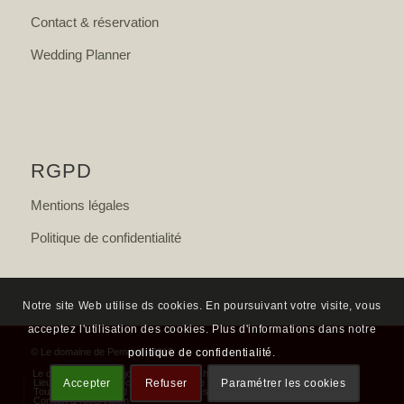
Contact & réservation
Wedding Planner
RGPD
Mentions légales
Politique de confidentialité
Notre site Web utilise ds cookies. En poursuivant votre visite, vous
acceptez l'utilisation des cookies. Plus d'informations dans notre
politique de confidentialité
.
© Le domaine de Pemejot - 2016
Le domaine de Pémejot
La villa Pech Mej’
Les chambres d’hôtes
Lieu de mariage et réceptions
Visite virtuelle
Accepter
Refuser
Paramétrer les cookies
Tourisme en Périgord noir
Tarifs des locations
Contact & réservation