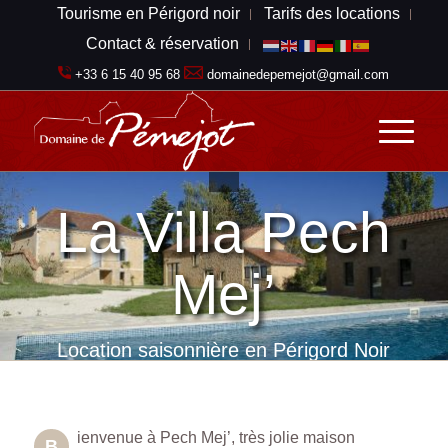
Tourisme en Périgord noir
Tarifs des locations
Contact & réservation
+33 6 15 40 95 68
domainedepemejot@gmail.com
La Villa Pech
Mej’
Location saisonnière en Périgord Noir
ienvenue à Pech Mej’, très jolie maison
B