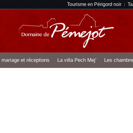
Tourisme en Périgord noir
Ta
 mariage et réceptions
La villa Pech Mej’
Les chambre