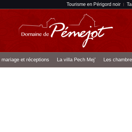
Tourisme en Périgord noir
Ta
 mariage et réceptions
La villa Pech Mej’
Les chambre