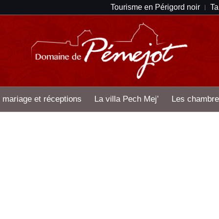
Tourisme en Périgord noir
Ta
 mariage et réceptions
La villa Pech Mej’
Les chambre